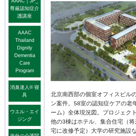
AAAC｜JP_
尊厳認知症介
護講座
AAAC
Thailand
Dignity
Dementia
Care
Program
消臭達人®️ 寝
北京南西部の個室オフィスビル
具
ン案件。58室の認知症ケアの老
ウエル・エイ
ーム）全体現況図。プロジェク
ジング
他の3棟はホテル、集合住宅（将
宅に改修予定）大学の研究施設
海外の介護関