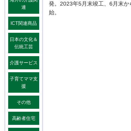
発。2023年5月末竣工、6月末
連
始。
ICT関連商品
日本の文化＆
伝統工芸
介護サービス
子育てママ支
援
その他
高齢者住宅