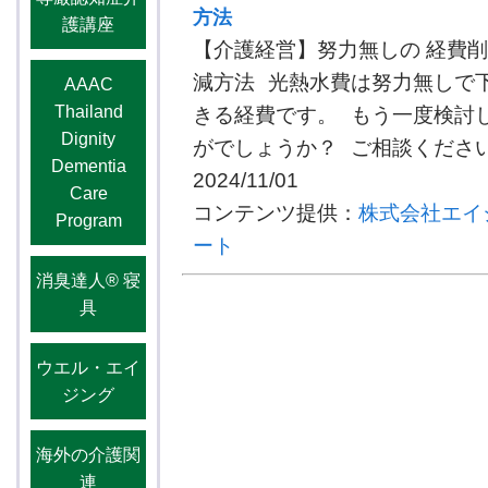
方法
護講座
【介護経営】努力無しの 経費
減方法 光熱水費は努力無しで
AAAC
Thailand
きる経費です。 もう一度検討
Dignity
がでしょうか？ ご相談ください。
Dementia
2024/11/01
Care
コンテンツ提供：
株式会社エイ
Program
ート
消臭達人®️ 寝
具
ウエル・エイ
ジング
海外の介護関
連