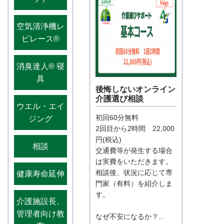
空気清浄機レ
ビレース®️
消臭達人®️ 寝
具
後悔しないオンライン
介護選び相談
ウエル・エイ
初回60分無料
ジング
2回目から2時間 22,000
円(税込)
相談
交通費等が発生する場合
は実費をいただきます。
相談後、状況に応じて専
健康寿命延伸
門家（有料）を紹介しま
す。
介護施設長、
管理者向け教
なぜ不安になるか？...