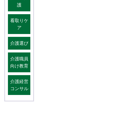
護
看取りケ
ア
介護選び
介護職員
向け教育
介護経営
コンサル