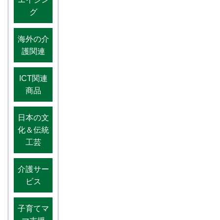
グ
海外の介
護関連
ICT関連
商品
日本の文
化＆伝統
工芸
介護サー
ビス
子育てマ