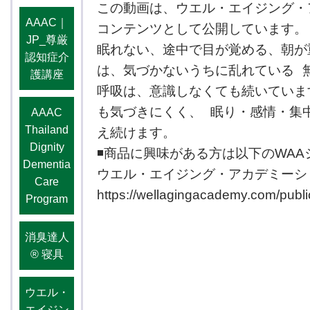
この動画は、ウエル・エイジング・
AAAC｜
コンテンツとして公開しています。
JP_尊厳
眠れない、途中で目が覚める、朝が
認知症介
は、気づかないうちに乱れている 
護講座
呼吸は、意識しなくても続いていま
も気づきにくく、 眠り・感情・集
AAAC
Thailand
え続けます。
Dignity
◾️商品に興味がある方は以下のWA
Dementia
ウエル・エイジング・アカデミーシ
Care
https://wellagingacademy.com/pub
Program
消臭達人
®️ 寝具
ウエル・
エイジン