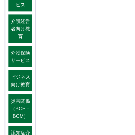
ビス
介護経営
者向け教
育
介護保険
サービス
ビジネス
向け教育
災害関係
（BCP＋
BCM）
認知症介