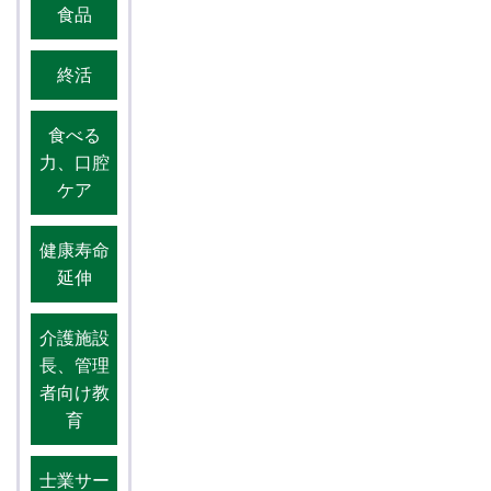
食品
終活
食べる
力、口腔
ケア
健康寿命
延伸
介護施設
長、管理
者向け教
育
士業サー