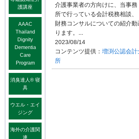
介護事業者の方向けに、当事務
護講座
所で行っている会計税務相談、
財務コンサルについての紹介動
AAAC
Thailand
ります。...
Dignity
2023/08/14
Dementia
コンテンツ提供：
増渕公認会計
Care
所
Program
消臭達人®️ 寝
具
ウエル・エイ
ジング
海外の介護関
連