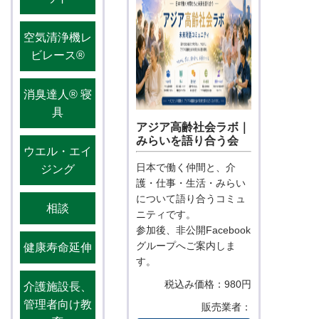
空気清浄機レ
ビレース®️
消臭達人®️ 寝
具
アジア高齢社会ラボ｜
みらいを語り合う会
ウエル・エイ
日本で働く仲間と、介
ジング
護・仕事・生活・みらい
について語り合うコミュ
相談
ニティです。
参加後、非公開Facebook
グループへご案内しま
健康寿命延伸
す。
税込み価格：980円
介護施設長、
管理者向け教
販売業者：