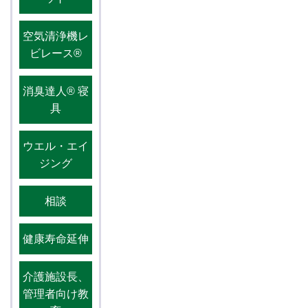
空気清浄機レ
ビレース®️
消臭達人®️ 寝
具
ウエル・エイ
ジング
相談
健康寿命延伸
介護施設長、
管理者向け教