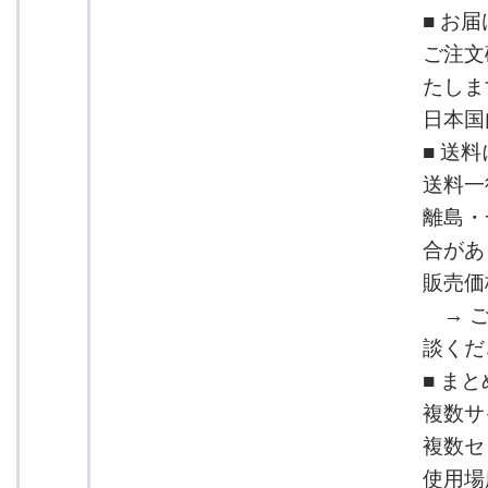
■ お
ご注文
たしま
日本国
■ 送
送料一
離島・
合があ
販売価
→ ご
談くだ
■ ま
複数サ
複数セ
使用場