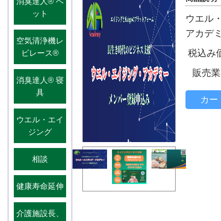
消臭達人®️ ペ
ット
ウエル
アカデ
空気清浄機レ
税込み価
ビレース®️
販売業
消臭達人®️ 寝
具
カー
ウエル・エイ
ジング
相談
健康寿命延伸
介護施設長、