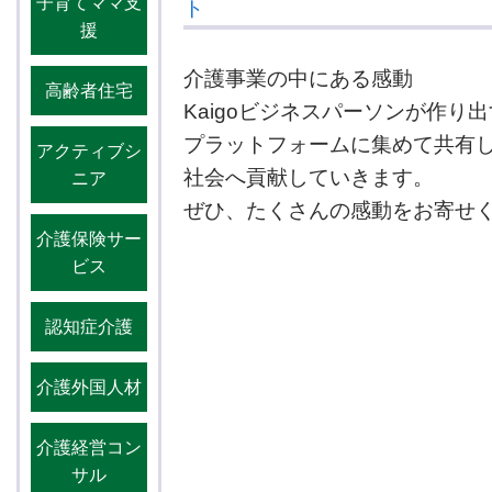
子育てママ支
ト
援
介護事業の中にある感動
高齢者住宅
Kaigoビジネスパーソンが作り
プラットフォームに集めて共有し、We
アクティブシ
社会へ貢献していきます。
ニア
ぜひ、たくさんの感動をお寄せ
介護保険サー
ビス
認知症介護
介護外国人材
介護経営コン
サル