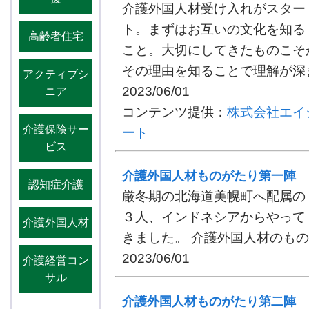
介護外国人材受け入れがスター
ト。まずはお互いの文化を知る
高齢者住宅
こと。大切にしてきたものこそ
その理由を知ることで理解が深ま
アクティブシ
2023/06/01
ニア
コンテンツ提供：
株式会社エイ
介護保険サー
ート
ビス
介護外国人材ものがたり第一陣
認知症介護
厳冬期の北海道美幌町へ配属の
３人、インドネシアからやって
介護外国人材
きました。 介護外国人材のも
2023/06/01
介護経営コン
サル
介護外国人材ものがたり第二陣